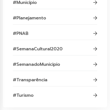
#Município
#Planejamento
#PNAB
#SemanaCultural2020
#SemanadoMunicipio
#Transparência
#Turismo