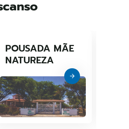
escanso
POUSADA MÃE
HO
NATUREZA
DO