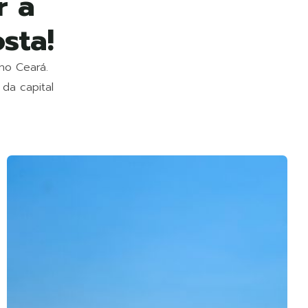
r a
sta!
no Ceará.
 da capital