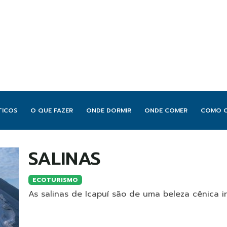
TICOS
O QUE FAZER
ONDE DORMIR
ONDE COMER
COMO 
SALINAS
ECOTURISMO
As salinas de Icapuí são de uma beleza cênica ind