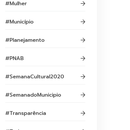
#Mulher
#Município
#Planejamento
#PNAB
#SemanaCultural2020
#SemanadoMunicipio
#Transparência