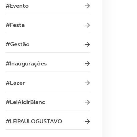
#Evento
#Festa
#Gestão
#Inaugurações
#Lazer
#LeiAldirBlanc
#LEIPAULOGUSTAVO