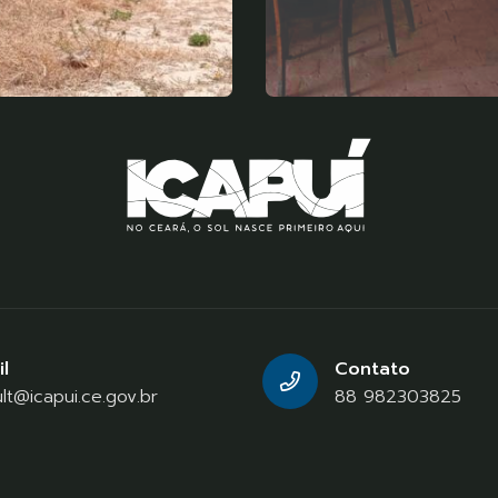
l
Contato
lt@icapui.ce.gov.br
88 982303825