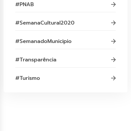
#PNAB
#SemanaCultural2020
#SemanadoMunicipio
#Transparência
#Turismo