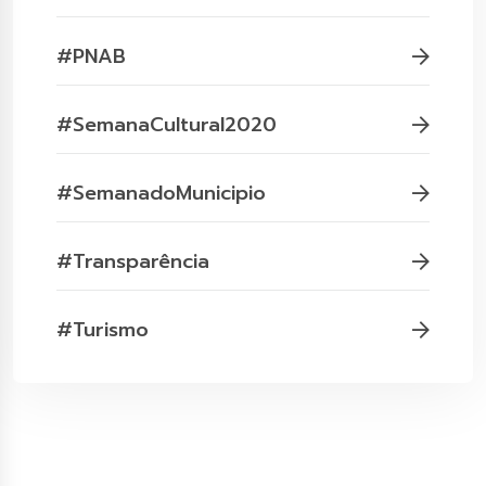
#PNAB
#SemanaCultural2020
#SemanadoMunicipio
#Transparência
#Turismo